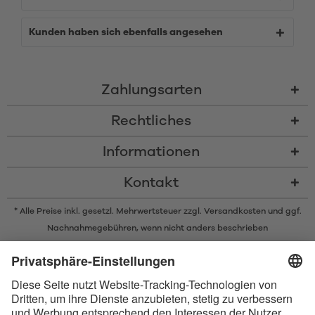
Kunden haben sich ebenfalls angesehen
Zahlungsarten
Rechtliches
Informationen
Kontakt
* Alle Preise inkl. gesetzl. Mehrwertsteuer zzgl.
Versandkosten
und ggf.
Nachnahmegebühren, wenn nicht anders beschrieben
* Der Name Bluetooth und das Bluetooth Logo sind eingetragene Marken
und Eigentum der Bluetooth SIG, Inc. Die Nutzung dieser Marken durch
Satisfyer GmbH erfolgt unter Lizenz.
Apple und das Apple-Logo sind eingetragene Marken von Apple Inc.
Google Play und das Google Play-Logo sind Marken von Google LLC.