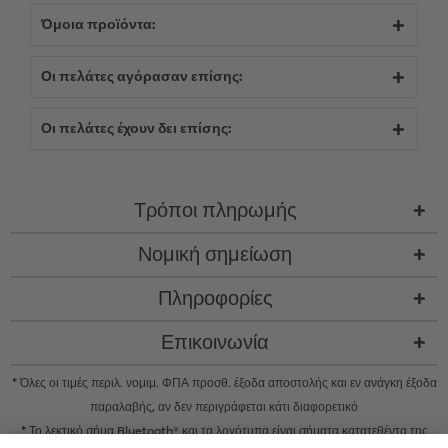
Όμοια προϊόντα:
Οι πελάτες αγόρασαν επίσης:
Οι πελάτες έχουν δει επίσης:
Τρόποι πληρωμής
Νομική σημείωση
Πληροφορίες
Επικοινωνία
* Όλες οι τιμές περιλ. νομιμ. ΦΠΑ προσθ.
έξοδα αποστολής
και εν ανάγκη έξοδα
παραλαβής, αν δεν περιγράφεται κάτι διαφορετικό
* Το λεκτικό σήμα Bluetooth® και τα λογότυπα είναι σήματα κατατεθέντα της