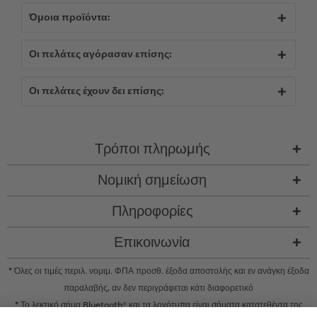
Όμοια προϊόντα:
Οι πελάτες αγόρασαν επίσης:
Οι πελάτες έχουν δει επίσης:
Τρόποι πληρωμής
Νομική σημείωση
Πληροφορίες
Επικοινωνία
* Όλες οι τιμές περιλ. νομιμ. ΦΠΑ προσθ.
έξοδα αποστολής
και εν ανάγκη έξοδα
παραλαβής, αν δεν περιγράφεται κάτι διαφορετικό
* Το λεκτικό σήμα Bluetooth® και τα λογότυπα είναι σήματα κατατεθέντα της