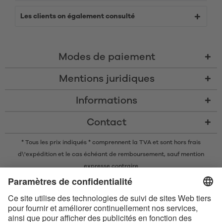
Les clients on également consulté
Modes de paiement
Mentions juridiques
Informations
Contact
* Tous les prix indiqués * comprennent la TVA et sont
hors frais
d\'expédition
et le cas échéant de remboursement, sauf mention
expresse contraire
* La marque nominative et les logos Bluetooth® sont des marques
commerciales déposées appartenant à Bluetooth SIG, Inc. et toute
utilisation de ces marques par Satisfyer GmbH est soumise à une licence.
Apple, le logo Apple et Apple Watch sont des marques commerciales