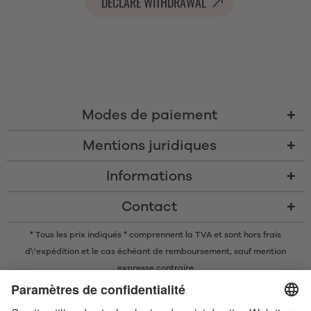
DECLARE WITHDRAWAL
Modes de paiement
Mentions juridiques
Informations
Contact
* Tous les prix indiqués * comprennent la TVA et sont
hors frais
d\'expédition
et le cas échéant de remboursement, sauf mention
expresse contraire
* La marque nominative et les logos Bluetooth® sont des marques
commerciales déposées appartenant à Bluetooth SIG, Inc. et toute