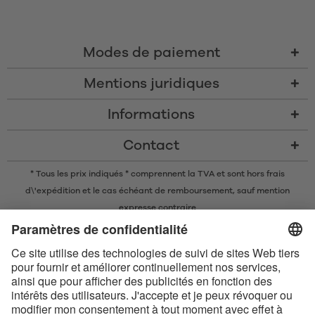
Modes de paiement
Mentions juridiques
Informations
Contact
* Tous les prix indiqués * comprennent la TVA et sont
hors frais
d\'expédition
et le cas échéant de remboursement, sauf mention
expresse contraire
* La marque nominative et les logos Bluetooth® sont des marques
commerciales déposées appartenant à Bluetooth SIG, Inc. et toute
utilisation de ces marques par Satisfyer GmbH est soumise à une licence.
Apple, le logo Apple et Apple Watch sont des marques commerciales
d’Apple Inc. Google Play et le logo Google Play sont des marques
commerciales de Google LLC.