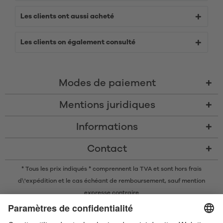
Les clients ont aussi acheté
Les clients on également consulté
Modes de paiement
Mentions juridiques
Informations
Contact
* Tous les prix indiqués * comprennent la TVA et sont
hors frais
d\'expédition
et le cas échéant de remboursement, sauf mention
expresse contraire
* La marque nominative et les logos Bluetooth® sont des marques
commerciales déposées appartenant à Bluetooth SIG, Inc. et toute