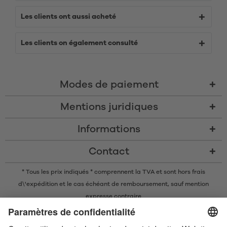
Les clients ont aussi acheté
Les clients on également consulté
Modes de paiement
Mentions juridiques
Informations
Contact
* Tous les prix indiqués * comprennent la TVA et sont
hors frais
d\'expédition
et le cas échéant de remboursement, sauf mention
expresse contraire
* La marque nominative et les logos Bluetooth® sont des marques
commerciales déposées appartenant à Bluetooth SIG, Inc. et toute