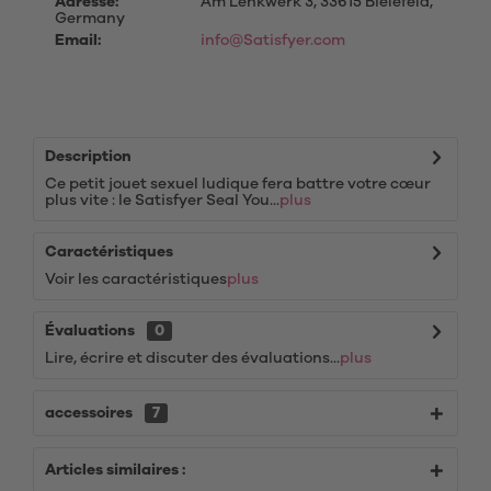
Adresse:
Am Lenkwerk 3, 33615 Bielefeld,
Germany
Email:
info@Satisfyer.com
Description
Ce petit jouet sexuel ludique fera battre votre cœur
plus vite : le Satisfyer Seal You...
plus
Caractéristiques
Voir les caractéristiques
plus
Évaluations
0
Lire, écrire et discuter des évaluations...
plus
accessoires
7
Articles similaires :