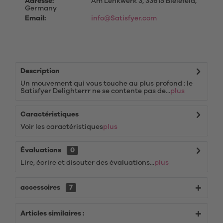
Adresse:
Am Lenkwerk 3, 33615 Bielefeld,
Germany
Email:
info@Satisfyer.com
Description
Un mouvement qui vous touche au plus profond : le
Satisfyer Delighterrr ne se contente pas de...
plus
Caractéristiques
Voir les caractéristiques
plus
Évaluations
0
Lire, écrire et discuter des évaluations...
plus
accessoires
7
Articles similaires :