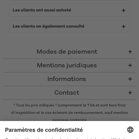
Les clients ont aussi acheté
Les clients on également consulté
Modes de paiement
Mentions juridiques
Informations
Contact
* Tous les prix indiqués * comprennent la TVA et sont
hors frais
d\'expédition
et le cas échéant de remboursement, sauf mention
expresse contraire
* La marque nominative et les logos Bluetooth® sont des marques
commerciales déposées appartenant à Bluetooth SIG, Inc. et toute