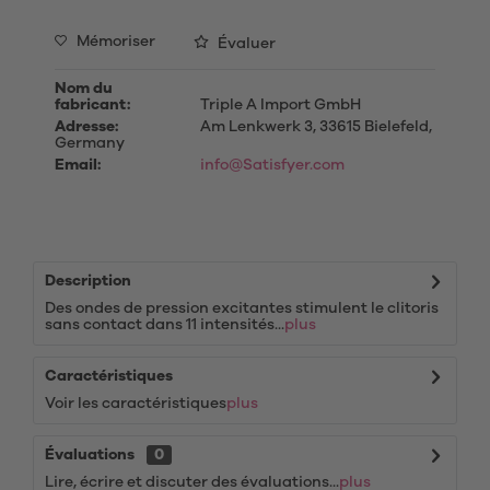
Mémoriser
Évaluer
Nom du
fabricant:
Triple A Import GmbH
Adresse:
Am Lenkwerk 3, 33615 Bielefeld,
Germany
Email:
info@Satisfyer.com
Description
Des ondes de pression excitantes stimulent le clitoris
sans contact dans 11 intensités...
plus
Caractéristiques
Voir les caractéristiques
plus
Évaluations
0
Lire, écrire et discuter des évaluations...
plus