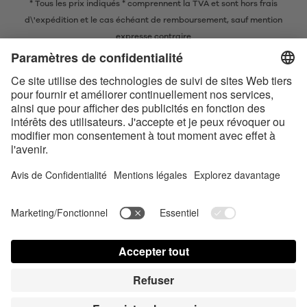
* Tous les prix indiqués * comprennent la TVA et sont
hors frais
d\'expédition
et le cas échéant de remboursement, sauf mention
expresse contraire
* La marque nominative et les logos Bluetooth® sont des marques
commerciales déposées appartenant à Bluetooth SIG, Inc. et toute
utilisation de ces marques par Satisfyer GmbH est soumise à une licence.
Apple, le logo Apple et Apple Watch sont des marques commerciales
d’Apple Inc. Google Play et le logo Google Play sont des marques
commerciales de Google LLC.
Accessibility
Contact us today
Paramètres des cookies
FAQ
Mode d‘emploi
Contact
Connexion presse