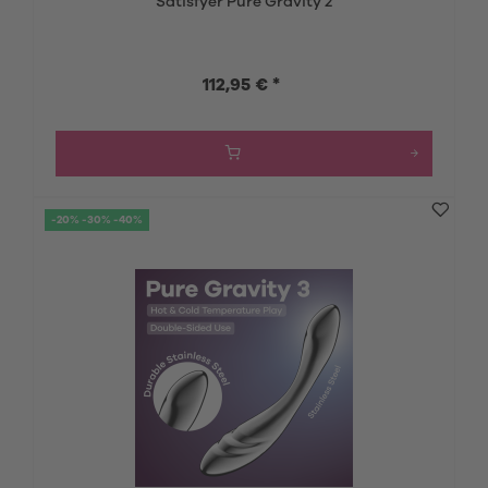
Satisfyer Pure Gravity 2
112,95 € *
-20% -30% -40%