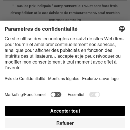
* Tous les prix indiqués * comprennent la TVA et sont
hors frais
d\'expédition
et le cas échéant de remboursement, sauf mention
expresse contraire
* La marque nominative et les logos Bluetooth® sont des marques
commerciales déposées appartenant à Bluetooth SIG, Inc. et toute
utilisation de ces marques par Satisfyer GmbH est soumise à une licence.
Apple, le logo Apple et Apple Watch sont des marques commerciales
d’Apple Inc. Google Play et le logo Google Play sont des marques
commerciales de Google LLC.
Accessibility
Contact us today
Paramètres des cookies