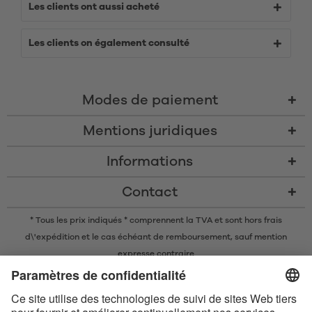
Les clients ont aussi acheté
Les clients on également consulté
Modes de paiement
Mentions juridiques
Informations
Contact
* Tous les prix indiqués * comprennent la TVA et sont
hors frais
d\'expédition
et le cas échéant de remboursement, sauf mention
expresse contraire
* La marque nominative et les logos Bluetooth® sont des marques
commerciales déposées appartenant à Bluetooth SIG, Inc. et toute
utilisation de ces marques par Satisfyer GmbH est soumise à une licence.