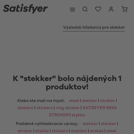
Výsledok hľadania pre stekker
K "stekker" bolo nájdených 1
produktov!
Alebo ste mali na mysli:
steel
|
stecker
|
stroker
|
stekleni
|
stickers
|
ring stroker
|
SATISFYER RING
STROKER
|
stykke
Podobné vyhľadávacie výrazy:
stekker
|
stecker
|
stroker
|
stykke
|
stickers
|
stekleni
|
stakes
|
steel