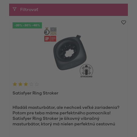
Filtrovať
-20% -30% -40%
Satisfyer Ring Stroker
Hľadáš masturbátor, ale nechceš veľké zariadenia?
Potom pre teba máme perfektného pomocníka!
Satisfyer Ring Stroker je šikovný vibračný
masturbátor, ktorý má nielen perfektnú cestovnú
veľkosť, ale rozmaznáva ťa aj tromi výkonnými...