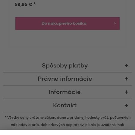
59,95 € *
Do nákupného košíka
Spôsoby platby
Právne informácie
Informácie
Kontakt
* Všetky ceny vrátane zákon. dane z pridanej hodnoty vrát.
poštovných
nákladov
a príp. dobierkových poplatkov, ak nie je uvedené inak
* Značka Bluetooth® a logá sú registrovanými značkami, ktoré vlastní