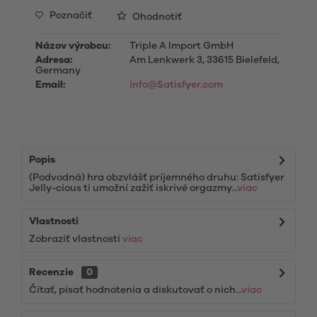
Poznačiť
Ohodnotiť
Názov výrobcu:
Triple A Import GmbH
Adresa:
Am Lenkwerk 3, 33615 Bielefeld,
Germany
Email:
info@Satisfyer.com
Popis
(Podvodná) hra obzvlášť príjemného druhu: Satisfyer
Jelly-cious ti umožní zažiť iskrivé orgazmy...
viac
Vlastnosti
Zobraziť vlastnosti
viac
Recenzie
0
Čítať, písať hodnotenia a diskutovať o nich...
viac