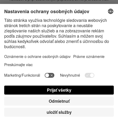
* Značka Bluetooth® a logá sú registrovanými značkami, ktoré vlastní
spoločnosť Bluetooth SIG, Inc. a akékoľvek používanie takýchto značiek
spoločnosťou Satisfyer GmbH podlieha licencií.
Označenie Apple, logo spoločnosti Apple a Apple Watch sú ochrannými
známkami spoločnosti Apple Inc. Google Play a logo Google Play sú
ochranné známky spoločnosti Google LLC.
Accessibility
Contact us today
Nastavenie súborov cookies
FAQ
Návod na použitie
Kontakt
Prihlásenie pre tlač