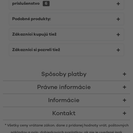
príslušenstvo
6
Podobné produkty:
Zákazníci kupujú tiež
Zákazníci si pozreli tiež
Spôsoby platby
Právne informácie
Informácie
Kontakt
* Všetky ceny vrátane zákon. dane z pridanej hodnoty vrát.
poštovných
nákladov
a príp. dobierkových poplatkov, ak nie je uvedené inak