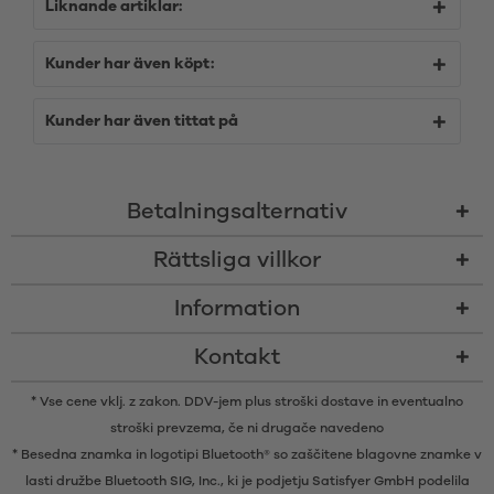
Liknande artiklar:
Kunder har även köpt:
Kunder har även tittat på
Betalningsalternativ
Rättsliga villkor
Information
Kontakt
* Vse cene vklj. z zakon. DDV-jem plus
stroški dostave
in eventualno
stroški prevzema, če ni drugače navedeno
* Besedna znamka in logotipi Bluetooth® so zaščitene blagovne znamke v
lasti družbe Bluetooth SIG, Inc., ki je podjetju Satisfyer GmbH podelila