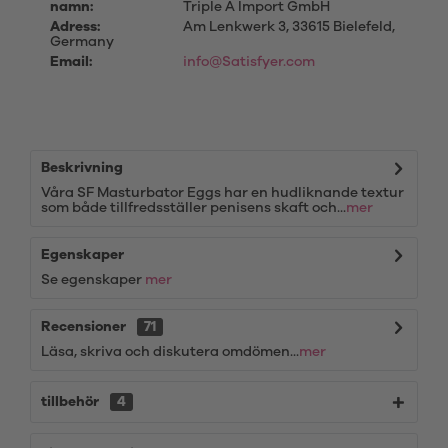
namn:
Triple A Import GmbH
Adress:
Am Lenkwerk 3, 33615 Bielefeld,
Germany
Email:
info@Satisfyer.com
Beskrivning
Våra SF Masturbator Eggs har en hudliknande textur
som både tillfredsställer penisens skaft och...
mer
Egenskaper
Se egenskaper
mer
Recensioner
71
Läsa, skriva och diskutera omdömen...
mer
tillbehör
4