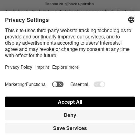
licenco za njihovo uporabo.
Apple, logotip Apple in Apple Watch so blagovne znamke družbe Apple
Inc. Google Play in logotip Google Play sta blagovni znamki družbe
Google LLC.
Apple, Apple-logotypen och Apple Watch är varumärken tillhörande
Apple Inc. Google Play och Google Play-logotypen är varumärken som
tillhör Google LLC.
Accessibility
Contact us today
Cookie-inställningar
FAQ
Bruksanvisning
Kontakt
Press login
© Triple A Marketing GmbH