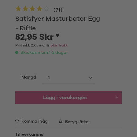
(
71
)
Satisfyer Masturbator Egg
- Riffle
82,95 Skr *
Pris inkl. 25% moms
plus frakt
Skickas inom 1-2 dagar
Mängd
Lägg i varukorgen
Komma ihåg
Betygsätta
Tillverkarens