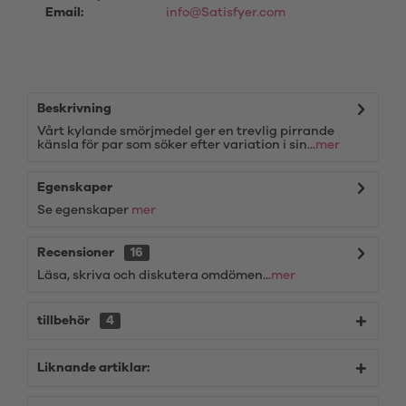
Email:
info@Satisfyer.com
Beskrivning
Vårt kylande smörjmedel ger en trevlig pirrande
känsla för par som söker efter variation i sin...
mer
Egenskaper
Se egenskaper
mer
Recensioner
16
Läsa, skriva och diskutera omdömen...
mer
tillbehör
4
Liknande artiklar: