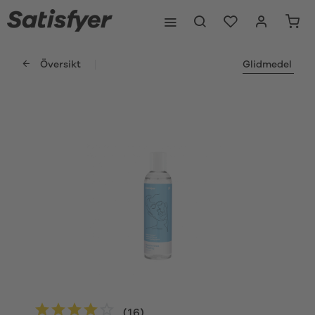
Översikt
Glidmedel
(
16
)