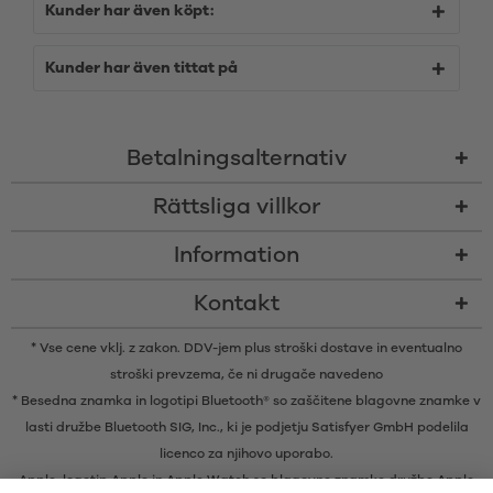
Kunder har även köpt:
Kunder har även tittat på
Betalningsalternativ
Rättsliga villkor
Information
Kontakt
* Vse cene vklj. z zakon. DDV-jem plus
stroški dostave
in eventualno
stroški prevzema, če ni drugače navedeno
* Besedna znamka in logotipi Bluetooth® so zaščitene blagovne znamke v
lasti družbe Bluetooth SIG, Inc., ki je podjetju Satisfyer GmbH podelila
licenco za njihovo uporabo.
Apple, logotip Apple in Apple Watch so blagovne znamke družbe Apple