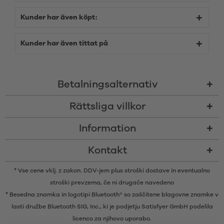
Kunder har även köpt:
Kunder har även tittat på
Betalningsalternativ
Rättsliga villkor
Information
Kontakt
* Vse cene vklj. z zakon. DDV-jem plus
stroški dostave
in eventualno
stroški prevzema, če ni drugače navedeno
* Besedna znamka in logotipi Bluetooth® so zaščitene blagovne znamke v
lasti družbe Bluetooth SIG, Inc., ki je podjetju Satisfyer GmbH podelila
licenco za njihovo uporabo.