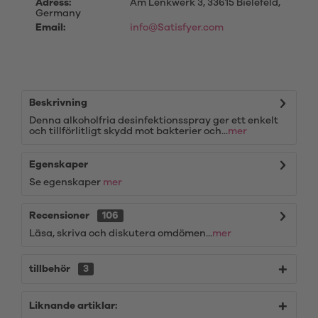
Adress:
Am Lenkwerk 3, 33615 Bielefeld,
Germany
Email:
info@Satisfyer.com
Beskrivning
Denna alkoholfria desinfektionsspray ger ett enkelt
och tillförlitligt skydd mot bakterier och...
mer
Egenskaper
Se egenskaper
mer
Recensioner
106
Läsa, skriva och diskutera omdömen...
mer
tillbehör
3
Liknande artiklar: