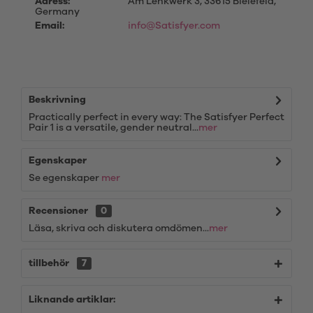
Adress:
Am Lenkwerk 3, 33615 Bielefeld,
Germany
Email:
info@Satisfyer.com
Beskrivning
Practically perfect in every way: The Satisfyer Perfect
Pair 1 is a versatile, gender neutral...
mer
Egenskaper
Se egenskaper
mer
Recensioner
0
Läsa, skriva och diskutera omdömen...
mer
tillbehör
7
Liknande artiklar: