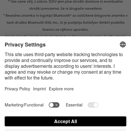
* Vse cene vklj. z zakon. DDV-jem plus
stroški dostave
in eventualno
stroški prevzema, če ni drugače navedeno
* Besedna znamka in logotipi Bluetooth® so zaščitene blagovne znamke v
lasti družbe Bluetooth SIG, Inc., ki je podjetju Satisfyer GmbH podelila
licenco za njihovo uporabo.
Apple, logotip Apple in Apple Watch so blagovne znamke družbe Apple
Inc. Google Play in logotip Google Play sta blagovni znamki družbe
Google LLC.
Apple, Apple-logotypen och Apple Watch är varumärken tillhörande
Apple Inc. Google Play och Google Play-logotypen är varumärken som
tillhör Google LLC.