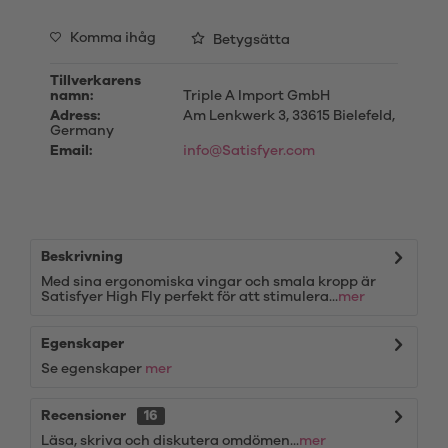
Komma ihåg
Betygsätta
Tillverkarens
namn:
Triple A Import GmbH
Adress:
Am Lenkwerk 3, 33615 Bielefeld,
Germany
Email:
info@Satisfyer.com
Beskrivning
Med sina ergonomiska vingar och smala kropp är
Satisfyer High Fly perfekt för att stimulera...
mer
Egenskaper
Se egenskaper
mer
Recensioner
16
Läsa, skriva och diskutera omdömen...
mer