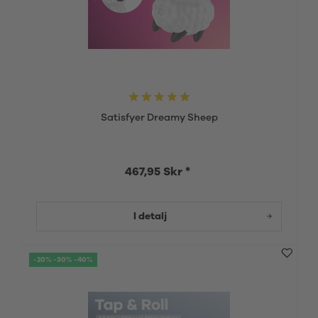
Satisfyer Dreamy Sheep
467,95 Skr *
I detalj
-20% -30% -40%