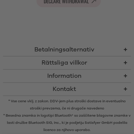
DECLARE WITHDRAWAL
Betalningsalternativ
Rättsliga villkor
Information
Kontakt
* Vse cene vklj. z zakon. DDV-jem plus
stroški dostave
in eventualno
stroški prevzema, če ni drugače navedeno
* Besedna znamka in logotipi Bluetooth® so zaščitene blagovne znamke v
lasti družbe Bluetooth SIG, Inc., ki je podjetju Satisfyer GmbH podelila
licenco za njihovo uporabo.