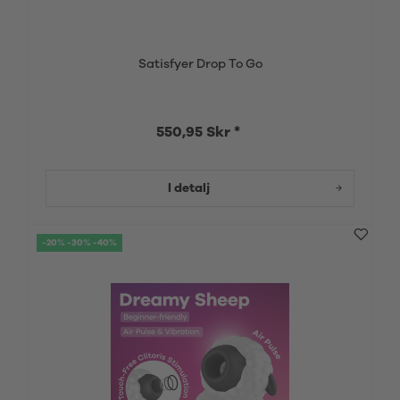
Satisfyer Drop To Go
550,95 Skr *
I detalj
-20% -30% -40%