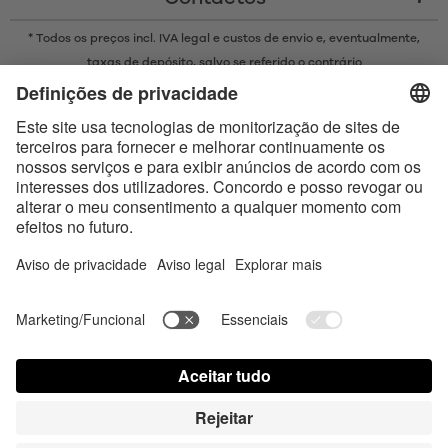
* Todos os preços incl. IVA legal e
custos de envio
e, eventualmente,
taxas de depósito, salvo se referido o contrário
* A marca Bluetooth® e os logótipos são marcas registadas da
propriedade da Bluetooth SIG, Inc. e qualquer uso de tais marcas pela
Satisfyer GmbH está sujeito a licença.
Apple, o logótipo da Apple e Apple Watch são marcas comerciais da
Apple Inc. O Google Play e o logótipo do Google Play são marcas
comerciais da Google LLC.
Accessibility
Contact us today
Configurações de cookies