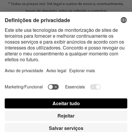
* Todos os preços incl. IVA legal e
custos de envio
e, eventualmente,
taxas de depósito, salvo se referido o contrário
* A marca Bluetooth® e os logótipos são marcas registadas da
propriedade da Bluetooth SIG, Inc. e qualquer uso de tais marcas pela
Satisfyer GmbH está sujeito a licença.
Apple, o logótipo da Apple e Apple Watch são marcas comerciais da
Apple Inc. O Google Play e o logótipo do Google Play são marcas
comerciais da Google LLC.
Accessibility
Contact us today
Configurações de cookies
FAQ
Instruções
Contato
Login de imprensa