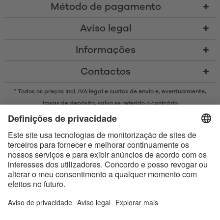
Método de pagamento
Aviso legal
Informações
Contactos
* Todos os preços incl. IVA legal e
custos de envio
e, eventualmente,
taxas de depósito, salvo se referido o contrário
* A marca Bluetooth® e os logótipos são marcas registadas da
propriedade da Bluetooth SIG, Inc. e qualquer uso de tais marcas pela
Satisfyer GmbH está sujeito a licença.
Apple, o logótipo da Apple e Apple Watch são marcas comerciais da
Apple Inc. O Google Play e o logótipo do Google Play são marcas
comerciais da Google LLC.