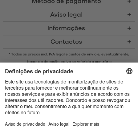
Método de pagamento
Aviso legal
Informações
Contactos
* Todos os preços incl. IVA legal e
custos de envio
e, eventualmente,
taxas de depósito, salvo se referido o contrário
* A marca Bluetooth® e os logótipos são marcas registadas da
propriedade da Bluetooth SIG, Inc. e qualquer uso de tais marcas pela
Satisfyer GmbH está sujeito a licença.
Apple, o logótipo da Apple e Apple Watch são marcas comerciais da
Apple Inc. O Google Play e o logótipo do Google Play são marcas
comerciais da Google LLC.