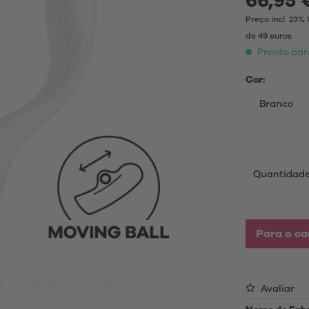
66,95 
adores lay-on
Lubrificante
Preço incl. 23%
adores aquecedores
de 49 euros
Acessórios
Pronto para
res de luxo
Acessório para troca
Cor:
oys
Cabo de carregamento USB
Desinfetantes
bador Masculino
Produto de limpeza
Aplicações para masturbad
oys
Armazenamento de brinque
sexuais
niano
Quantidad
Preservativos
Para o ca
Avaliar