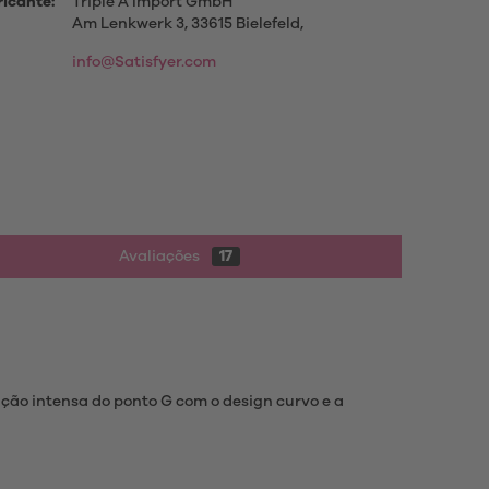
icante:
Triple A Import GmbH
Am Lenkwerk 3, 33615 Bielefeld,
info@Satisfyer.com
Avaliações
17
ção intensa do ponto G com o design curvo e a