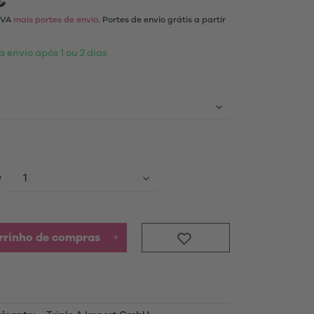
€ *
 IVA
mais portes de envio
. Portes de envio grátis a partir
Produtos
 envio após 1 ou 2 dias
saber mais
ores
dos
e
rrinho de compras