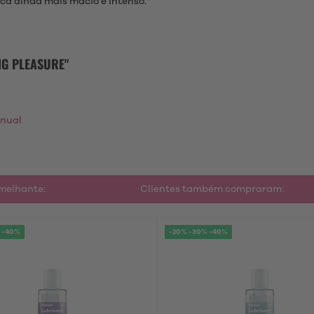
ica ainda mais macio e intenso.
NG PLEASURE"
anual
emelhante:
Clientes também compraram:
 -40%
-20% -30% -40%