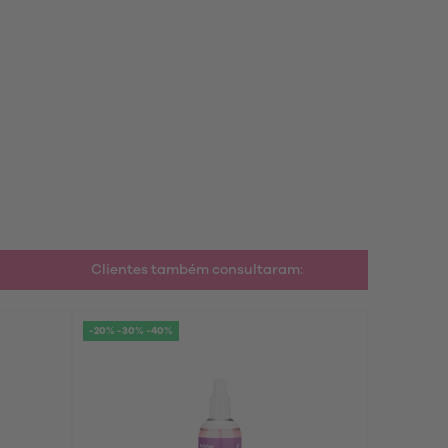
Clientes também consultaram:
-20% -30% -40%
-20% -30% 