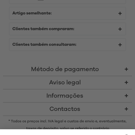
Artigo semelhante:
Clientes também compraram:
Clientes também consultaram:
Método de pagamento
Aviso legal
Informações
Contactos
* Todos os preços incl. IVA legal e
custos de envio
e, eventualmente,
taxas de depósito, salvo se referido o contrário