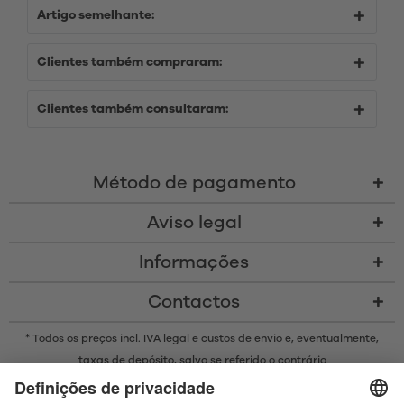
Artigo semelhante:
Clientes também compraram:
Clientes também consultaram:
Método de pagamento
Aviso legal
Informações
Contactos
* Todos os preços incl. IVA legal e
custos de envio
e, eventualmente,
taxas de depósito, salvo se referido o contrário
* A marca Bluetooth® e os logótipos são marcas registadas da
propriedade da Bluetooth SIG, Inc. e qualquer uso de tais marcas pela