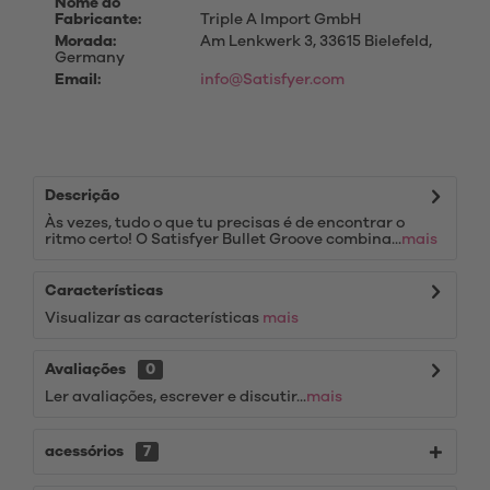
Nome do
Fabricante:
Triple A Import GmbH
Morada:
Am Lenkwerk 3, 33615 Bielefeld,
Germany
Email:
info@Satisfyer.com
Descrição
Às vezes, tudo o que tu precisas é de encontrar o
ritmo certo! O Satisfyer Bullet Groove combina...
mais
Características
Visualizar as características
mais
Avaliações
0
Ler avaliações, escrever e discutir...
mais
acessórios
7