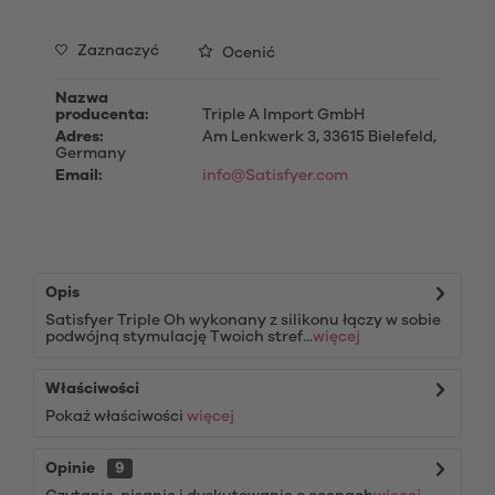
Zaznaczyć
Ocenić
Nazwa
producenta:
Triple A Import GmbH
Adres:
Am Lenkwerk 3, 33615 Bielefeld,
Germany
Email:
info@Satisfyer.com
Opis
Satisfyer Triple Oh wykonany z silikonu łączy w sobie
podwójną stymulację Twoich stref...
więcej
Właściwości
Pokaż właściwości
więcej
Opinie
9