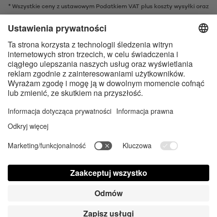
* Wszystkie ceny z ustawowym Podatkiem VAT plus
koszty wysyłki
oraz
ew. opłaty za pobraniem, o ile nie podano inaczej
* Znak słowny i logo Bluetooth® są zarejestrowanymi znakami
towarowymi należącymi do Bluetooth SIG, Inc. i każde użycie tych znaków
przez Satisfyer GmbH jest wykonywane na licencji.
Apple, logo Apple i Apple Watch są znakami towarowymi Apple Inc.
Google Play i logo Google Play są znakami towarowymi Google LLC.
Dostępność cyfrowa sklepu
Contact us today
Ustawienia plików cookie
FAQ
Instrukcja obsługi
Kontakt
Prasa Login