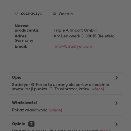
Zaznaczyć
Ocenić
Nazwa
producenta:
Triple A Import GmbH
Adres:
Am Lenkwerk 3, 33615 Bielefeld,
Germany
Email:
info@Satisfyer.com
Opis
Satisfyer G-Force to uznany ekspert w dziedzinie
stymulacji punktu G. To wibrator, który...
więcej
Właściwości
Pokaż właściwości
więcej
Opinie
7