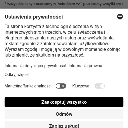
* Wszystkie ceny z ustawowym Podatkiem VAT plus
koszty wysyłki
oraz
ew. opłaty za pobraniem, o ile nie podano inaczej
* Znak słowny i logo Bluetooth® są zarejestrowanymi znakami
towarowymi należącymi do Bluetooth SIG, Inc. i każde użycie tych znaków
przez Satisfyer GmbH jest wykonywane na licencji.
Apple, logo Apple i Apple Watch są znakami towarowymi Apple Inc.
Google Play i logo Google Play są znakami towarowymi Google LLC.
Dostępność cyfrowa sklepu
Contact us today
Ustawienia plików cookie
FAQ
Instrukcja obsługi
Kontakt
Prasa Login