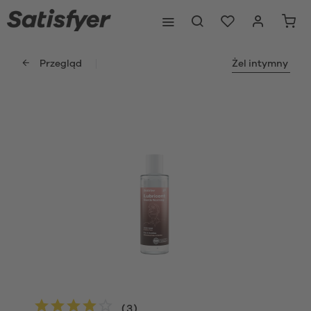
Przegląd
Żel intymny
(
3
)