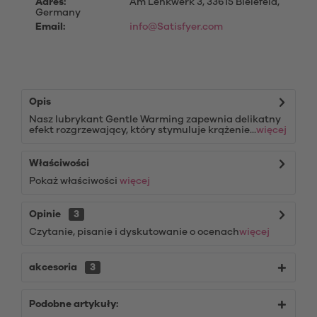
Adres:
Am Lenkwerk 3, 33615 Bielefeld,
Germany
Email:
info@Satisfyer.com
Opis
Nasz lubrykant Gentle Warming zapewnia delikatny
efekt rozgrzewający, który stymuluje krążenie...
więcej
Właściwości
Pokaż właściwości
więcej
Opinie
3
Czytanie, pisanie i dyskutowanie o ocenach
więcej
akcesoria
3
Podobne artykuły: