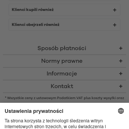
Klienci kupili również
Klienci obejrzeli również
Sposób płatności
Normy prawne
Informacje
Kontakt
* Wszystkie ceny z ustawowym Podatkiem VAT plus
koszty wysyłki
oraz
ew. opłaty za pobraniem, o ile nie podano inaczej
* Znak słowny i logo Bluetooth® są zarejestrowanymi znakami
towarowymi należącymi do Bluetooth SIG, Inc. i każde użycie tych znaków
przez Satisfyer GmbH jest wykonywane na licencji.