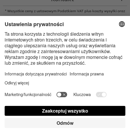
* Wszystkie ceny z ustawowym Podatkiem VAT plus
koszty wysyłki
oraz
ew. opłaty za pobraniem, o ile nie podano inaczej
* Znak słowny i logo Bluetooth® są zarejestrowanymi znakami
towarowymi należącymi do Bluetooth SIG, Inc. i każde użycie tych znaków
przez Satisfyer GmbH jest wykonywane na licencji.
Apple, logo Apple i Apple Watch są znakami towarowymi Apple Inc.
Google Play i logo Google Play są znakami towarowymi Google LLC.
Dostępność cyfrowa sklepu
Contact us today
Ustawienia plików cookie
FAQ
Instrukcja obsługi