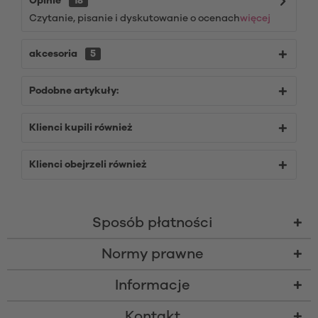
Opinie
18
Czytanie, pisanie i dyskutowanie o ocenach
więcej
akcesoria
5
Podobne artykuły:
Klienci kupili również
Klienci obejrzeli również
Sposób płatności
Normy prawne
Informacje
Kontakt