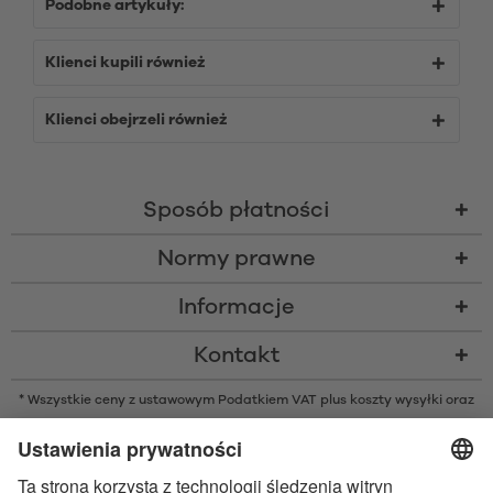
Podobne artykuły:
Klienci kupili również
Klienci obejrzeli również
Sposób płatności
Normy prawne
Informacje
Kontakt
* Wszystkie ceny z ustawowym Podatkiem VAT plus
koszty wysyłki
oraz
ew. opłaty za pobraniem, o ile nie podano inaczej
* Znak słowny i logo Bluetooth® są zarejestrowanymi znakami
towarowymi należącymi do Bluetooth SIG, Inc. i każde użycie tych znaków