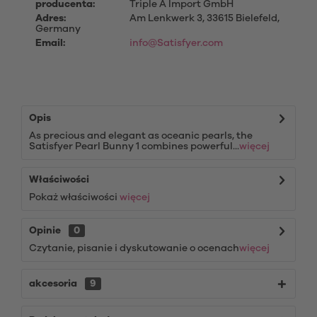
producenta:
Triple A Import GmbH
Adres:
Am Lenkwerk 3, 33615 Bielefeld,
Germany
Email:
info@Satisfyer.com
Opis
As precious and elegant as oceanic pearls, the
Satisfyer Pearl Bunny 1 combines powerful...
więcej
Właściwości
Pokaż właściwości
więcej
Opinie
0
Czytanie, pisanie i dyskutowanie o ocenach
więcej
akcesoria
9