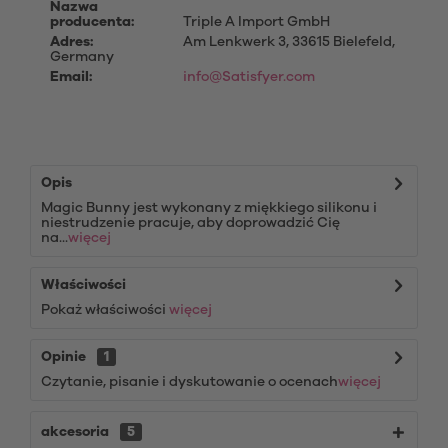
Nazwa
producenta:
Triple A Import GmbH
Adres:
Am Lenkwerk 3, 33615 Bielefeld,
Germany
Email:
info@Satisfyer.com
Opis
Magic Bunny jest wykonany z miękkiego silikonu i
niestrudzenie pracuje, aby doprowadzić Cię
na...
więcej
Właściwości
Pokaż właściwości
więcej
Opinie
1
Czytanie, pisanie i dyskutowanie o ocenach
więcej
akcesoria
5