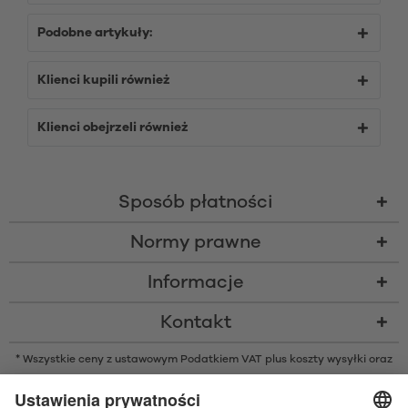
Podobne artykuły:
Klienci kupili również
Klienci obejrzeli również
Sposób płatności
Normy prawne
Informacje
Kontakt
* Wszystkie ceny z ustawowym Podatkiem VAT plus
koszty wysyłki
oraz
ew. opłaty za pobraniem, o ile nie podano inaczej
* Znak słowny i logo Bluetooth® są zarejestrowanymi znakami