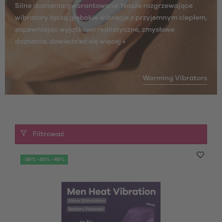
Silne doznania gwarantowane: Nasze rozgrzewające
wibratory łączą głębokie wibracje z przyjemnym ciepłem,
zapewniając wyjątkowo realistyczne, zmysłowe
doznania.
dowiedzieć się więcej »
Warming Vibrators
Filtrować
-20% -30% -40%