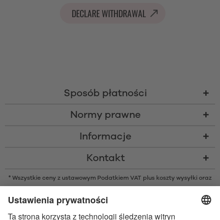
DECLARE WITHDRAWAL
Sposób płatności
Normy prawne
Informacje
Kontakt
* Wszystkie ceny z ustawowym Podatkiem VAT plus
koszty wysyłki
oraz
ew. opłaty za pobraniem, o ile nie podano inaczej
* Znak słowny i logo Bluetooth® są zarejestrowanymi znakami
towarowymi należącymi do Bluetooth SIG, Inc. i każde użycie tych znaków