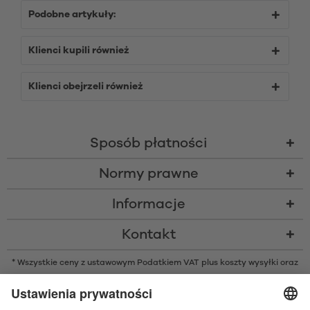
Podobne artykuły:
Klienci kupili również
Klienci obejrzeli również
Sposób płatności
Normy prawne
Informacje
Kontakt
* Wszystkie ceny z ustawowym Podatkiem VAT plus
koszty wysyłki
oraz
ew. opłaty za pobraniem, o ile nie podano inaczej
* Znak słowny i logo Bluetooth® są zarejestrowanymi znakami