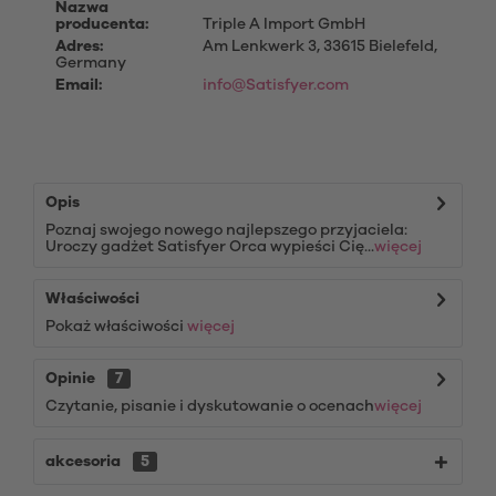
Nazwa
producenta:
Triple A Import GmbH
Adres:
Am Lenkwerk 3, 33615 Bielefeld,
Germany
Email:
info@Satisfyer.com
Opis
Poznaj swojego nowego najlepszego przyjaciela:
Uroczy gadżet Satisfyer Orca wypieści Cię...
więcej
Właściwości
Pokaż właściwości
więcej
Opinie
7
Czytanie, pisanie i dyskutowanie o ocenach
więcej
akcesoria
5