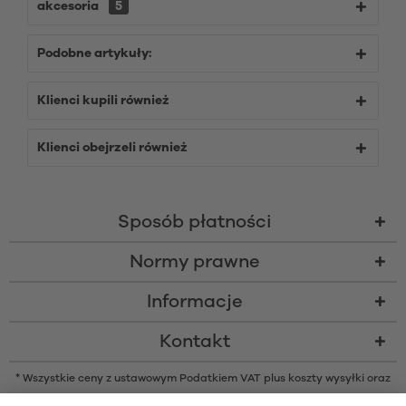
akcesoria
5
Podobne artykuły:
Klienci kupili również
Klienci obejrzeli również
Sposób płatności
Normy prawne
Informacje
Kontakt
* Wszystkie ceny z ustawowym Podatkiem VAT plus
koszty wysyłki
oraz
ew. opłaty za pobraniem, o ile nie podano inaczej