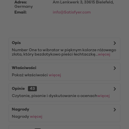
Adres:
Am Lenkwerk 3, 33615 Bielefeld,
Germany
Email:
info@Satisfyer.com
Opis
Number One to wibrator w pięknym kolorze różowego
złota, który bezdotykowo pieści łechtaczkę...
więcej
Właściwości
Pokaż właściwości
więcej
Opinie
43
Czytanie, pisanie i dyskutowanie o ocenach
więcej
Nagrody
Nagrody
więcej