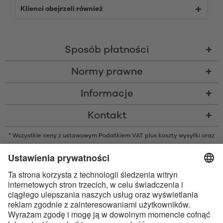
Klienci obejrzeli również
Sposób płatności
Normy prawne
Informacje
Kontakt
* Wszystkie ceny z ustawowym Podatkiem VAT plus
koszty wysyłki
oraz
ew. opłaty za pobraniem, o ile nie podano inaczej
* Znak słowny i logo Bluetooth® są zarejestrowanymi znakami
towarowymi należącymi do Bluetooth SIG, Inc. i każde użycie tych znaków
przez Satisfyer GmbH jest wykonywane na licencji.
Apple, logo Apple i Apple Watch są znakami towarowymi Apple Inc.
Google Play i logo Google Play są znakami towarowymi Google LLC.