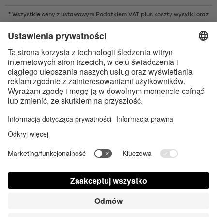
* Wszystkie ceny z ustawowym Podatkiem VAT plus
koszty wysyłki
oraz
ew. opłaty za pobraniem, o ile nie podano inaczej
* Znak słowny i logo Bluetooth® są zarejestrowanymi znakami
towarowymi należącymi do Bluetooth SIG, Inc. i każde użycie tych znaków
przez Satisfyer GmbH jest wykonywane na licencji.
Apple, logo Apple i Apple Watch są znakami towarowymi Apple Inc.
Google Play i logo Google Play są znakami towarowymi Google LLC.
Dostępność cyfrowa sklepu
Contact us today
Ustawienia plików cookie
FAQ
Instrukcja obsługi