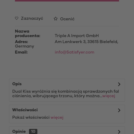
Zaznaczyć
Ocenić
Nazwa
producenta:
Triple A Import GmbH
Adres:
Am Lenkwerk 3, 33615 Bielefeld,
Germany
Email:
info@Satisfyer.com
Opis
Dual Kiss wyróżnia się kombinacją sprawdzonych fal
ciśnienia, wibrującego trzonu, który można...
więcej
Właściwości
Pokaż właściwości
więcej
Opinie
10