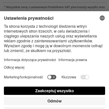
* Wszystkie ceny z ustawowym Podatkiem VAT plus
koszty wysyłki
oraz
ew. opłaty za pobraniem, o ile nie podano inaczej
* Znak słowny i logo Bluetooth® są zarejestrowanymi znakami
towarowymi należącymi do Bluetooth SIG, Inc. i każde użycie tych znaków
przez Satisfyer GmbH jest wykonywane na licencji.
Apple, logo Apple i Apple Watch są znakami towarowymi Apple Inc.
Google Play i logo Google Play są znakami towarowymi Google LLC.
Dostępność cyfrowa sklepu
Contact us today
Ustawienia plików cookie
FAQ
Instrukcja obsługi