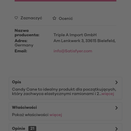
Zaznaczyć
Ocenić
Nazwa
producenta:
Triple A Import GmbH
Adres:
Am Lenkwerk 3, 33615 Bielefeld,
Germany
Email:
info@Satisfyer.com
Opis
Candy Cane to idealny produkt dla początkujących,
który zachwyca elastycznymi ramionami i 2...
więcej
Właściwości
Pokaż właściwości
więcej
Opinie
21