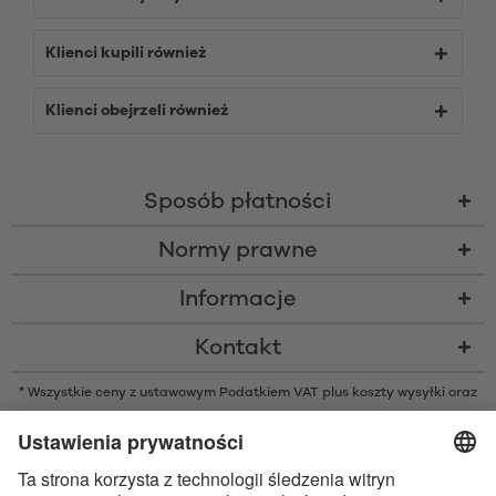
Klienci kupili również
Klienci obejrzeli również
Sposób płatności
Normy prawne
Informacje
Kontakt
* Wszystkie ceny z ustawowym Podatkiem VAT plus
koszty wysyłki
oraz
ew. opłaty za pobraniem, o ile nie podano inaczej
* Znak słowny i logo Bluetooth® są zarejestrowanymi znakami
towarowymi należącymi do Bluetooth SIG, Inc. i każde użycie tych znaków