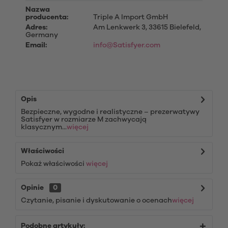
Nazwa
producenta:
Triple A Import GmbH
Adres:
Am Lenkwerk 3, 33615 Bielefeld,
Germany
Email:
info@Satisfyer.com
Opis
Bezpieczne, wygodne i realistyczne – prezerwatywy
Satisfyer w rozmiarze M zachwycają
klasycznym...
więcej
Właściwości
Pokaż właściwości
więcej
Opinie
0
Czytanie, pisanie i dyskutowanie o ocenach
więcej
Podobne artykuły: