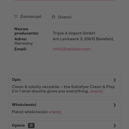
Zaznaczyć
Ocenić
Nazwa
producenta:
Triple A Import GmbH
Adres:
Am Lenkwerk 3, 33615 Bielefeld,
Germany
Email:
info@Satisfyer.com
Opis
Clean & totally versatile – the Satisfyer Clean & Play
2 in 1 anal douche gives you everything...
więcej
Właściwości
Pokaż właściwości
więcej
Opinie
0