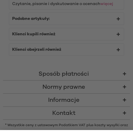
Czytanie, pisanie i dyskutowanie o ocenach
więcej
Podobne artykuły:
Klienci kupili również
Klienci obejrzeli również
Sposób płatności
Normy prawne
Informacje
Kontakt
* Wszystkie ceny z ustawowym Podatkiem VAT plus
koszty wysyłki
oraz
ew. opłaty za pobraniem, o ile nie podano inaczej