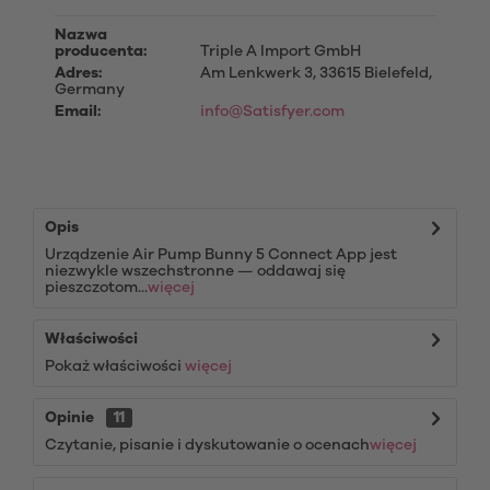
Nazwa
producenta:
Triple A Import GmbH
Adres:
Am Lenkwerk 3, 33615 Bielefeld,
Germany
Email:
info@Satisfyer.com
Opis
Urządzenie Air Pump Bunny 5 Connect App jest
niezwykle wszechstronne — oddawaj się
pieszczotom...
więcej
Właściwości
Pokaż właściwości
więcej
Opinie
11
Czytanie, pisanie i dyskutowanie o ocenach
więcej