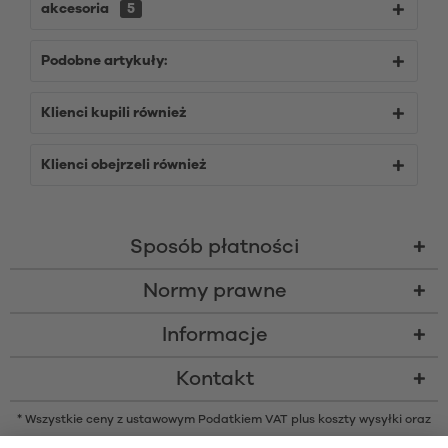
akcesoria
5
Podobne artykuły:
Klienci kupili również
Klienci obejrzeli również
Sposób płatności
Normy prawne
Informacje
Kontakt
* Wszystkie ceny z ustawowym Podatkiem VAT plus
koszty wysyłki
oraz
ew. opłaty za pobraniem, o ile nie podano inaczej