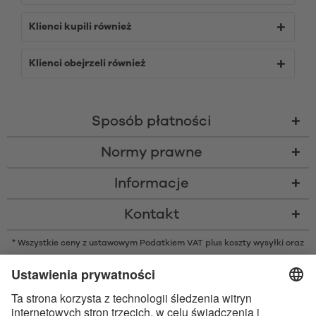
Klienci kupili również
Klienci obejrzeli również
Sposób płatności
Normy prawne
Informacje
Kontakt
* Wszystkie ceny z ustawowym Podatkiem VAT plus
koszty wysyłki
oraz
ew. opłaty za pobraniem, o ile nie podano inaczej
* Znak słowny i logo Bluetooth® są zarejestrowanymi znakami
towarowymi należącymi do Bluetooth SIG, Inc. i każde użycie tych znaków
przez Satisfyer GmbH jest wykonywane na licencji.