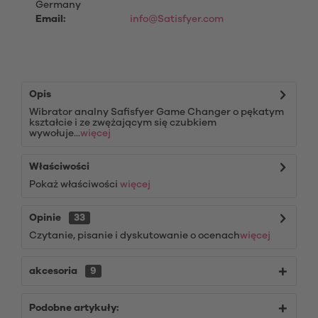
Germany
Email:
info@Satisfyer.com
Opis
Wibrator analny Safisfyer Game Changer o pękatym
kształcie i ze zwężającym się czubkiem
wywołuje...
więcej
Właściwości
Pokaż właściwości
więcej
Opinie
33
Czytanie, pisanie i dyskutowanie o ocenach
więcej
akcesoria
9
Podobne artykuły: