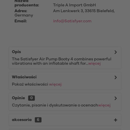
Nazwa
producenta:
Triple A Import GmbH
Adres:
Am Lenkwerk 3, 33615 Bielefeld,
Germany
Email:
info@Satisfyer.com
Opis
The Satisfyer Air Pump Booty 4 combines powerful
vibrations with an inflatable shaft for...
więcej
Właściwości
Pokaż właściwości
więcej
Opinie
0
Czytanie, pisanie i dyskutowanie o ocenach
więcej
akcesoria
6