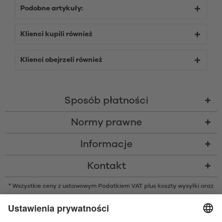
Podobne artykuły:
Klienci kupili również
Klienci obejrzeli również
Sposób płatności
Normy prawne
Informacje
Kontakt
* Wszystkie ceny z ustawowym Podatkiem VAT plus
koszty wysyłki
oraz
ew. opłaty za pobraniem, o ile nie podano inaczej
* Znak słowny i logo Bluetooth® są zarejestrowanymi znakami
towarowymi należącymi do Bluetooth SIG, Inc. i każde użycie tych znaków