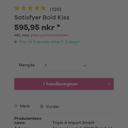
(
120
)
Satisfyer Bold Kiss
595,95 nkr *
inkl. mva.
pluss portokonstnader
Klar til å sendes etter 1–2 dager
Mengde
I handlevognen
Merk
Vurder
Produsentens
navn:
Triple A Import GmbH