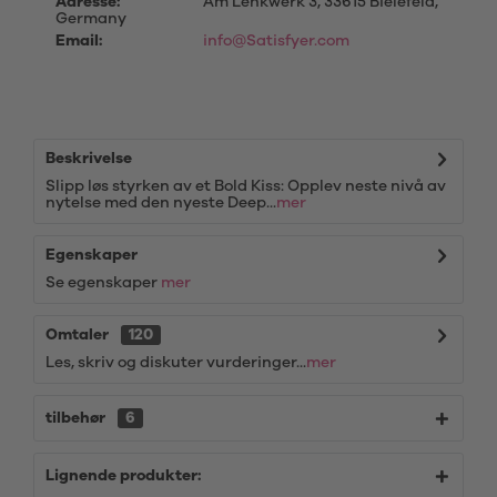
Adresse:
Am Lenkwerk 3, 33615 Bielefeld,
Germany
Email:
info@Satisfyer.com
Beskrivelse
Slipp løs styrken av et Bold Kiss: Opplev neste nivå av
nytelse med den nyeste Deep...
mer
Egenskaper
Se egenskaper
mer
Omtaler
120
Les, skriv og diskuter vurderinger...
mer
tilbehør
6
Lignende produkter: