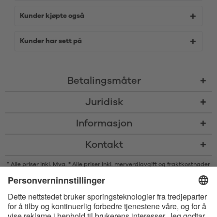
Kunder kjøpte også
Kunder har sett på
Betalingsmåter
Juridisk
Informasjon
Kontakt
* Alle priser inkl. Mva. * Alle priser inkl. merverdiavgift og
fraktkostnader
og om nødvendig avgifter med mindre annet er angitt
* Bluetooth®s ordmerke og logoer er registrerte varemerker som eies av
Bluetooth SIG, Inc., og enhver bruk av slike merker av Satisfyer GmbH
skjer på lisens.