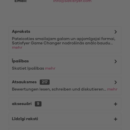
Email:
info@Satisfyer.com
Apraksts
Pateicoties smailajam galam un apjomīgajai formai,
Satisfyer Game Changer nodrošinās anālo baudu...
mehr
Īpašības
Skatiet īpašības
mehr
Atsauksmes
217
Bewertungen lesen, schreiben und diskutieren...
mehr
aksesuāri
9
Līdzīgi raksti