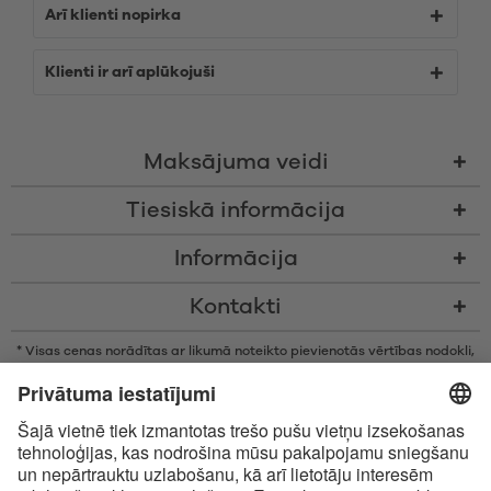
Arī klienti nopirka
Klienti ir arī aplūkojuši
Maksājuma veidi
Tiesiskā informācija
Informācija
Kontakti
* Visas cenas norādītas ar likumā noteikto pievienotās vērtības nodokli,
bez piegādes izmaksām un nodevām par samaksu piegādes brīdī, ja
vien nav noteikts citādi
* Bluetooth® vārdiskā zīme un logotipi ir reģistrētas preču zīmes, kas
pieder Bluetooth SIG, Inc., un Satisfyer GmbH izmanto šīs zīmes saskaņā
ar licenci.