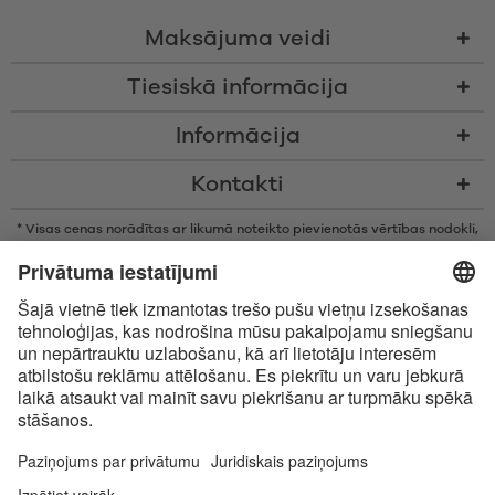
Maksājuma veidi
Tiesiskā informācija
Informācija
Kontakti
* Visas cenas norādītas ar likumā noteikto pievienotās vērtības nodokli,
bez piegādes izmaksām un nodevām par samaksu piegādes brīdī, ja
vien nav noteikts citādi
* Bluetooth® vārdiskā zīme un logotipi ir reģistrētas preču zīmes, kas
pieder Bluetooth SIG, Inc., un Satisfyer GmbH izmanto šīs zīmes saskaņā
ar licenci.
Apple, Apple logotips un Apple Watch ir Apple Inc., preču zīmes. Google
Play un Google Play logotips ir Google LLC preču zīmes.