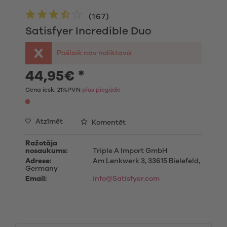
(
167
)
Satisfyer Incredible Duo
Pašlaik nav noliktavā
44,95€ *
Cena iesk. 21%PVN
plus piegāde
Atzīmēt
Komentēt
Ražotāja
nosaukums:
Triple A Import GmbH
Adrese:
Am Lenkwerk 3, 33615 Bielefeld,
Germany
Email:
info@Satisfyer.com