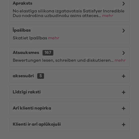
Apraksts
No elastīga silikona izgatavotais Satisfyer Incredible
Duo nodrošina uzbudinošu asins atteces...
mehr
Īpašības
Skatiet īpašības
mehr
Atsauksmes
167
Bewertungen lesen, schreiben und diskutieren...
mehr
aksesuāri
5
Līdzīgi raksti
Arī klienti nopirka
Klienti ir arī aplūkojuši