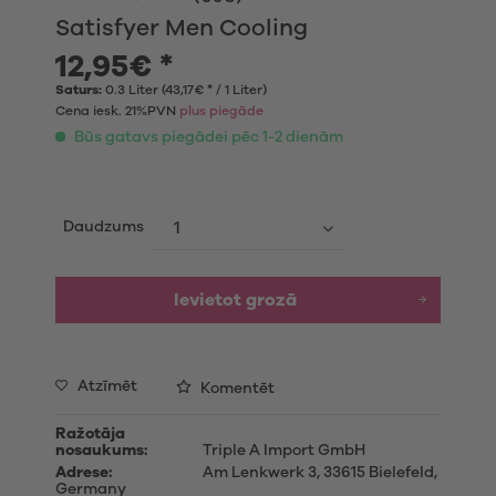
Satisfyer Men Cooling
12,95€ *
Saturs:
0.3 Liter (43,17€ * / 1 Liter)
Cena iesk. 21%PVN
plus piegāde
Būs gatavs piegādei pēc 1-2 dienām
Daudzums
Ievietot grozā
Atzīmēt
Komentēt
Ražotāja
nosaukums:
Triple A Import GmbH
Adrese:
Am Lenkwerk 3, 33615 Bielefeld,
Germany