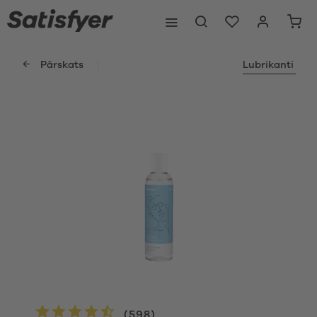
Pārskats
Lubrikanti
(
598
)