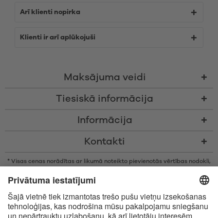
Arī klienti nopirka
Klienti ir arī aplūkojuši
Maksājuma veidi
Tiesiskā informācija
Informācija
Kontakti
* Visas cenas norādītas ar likumā noteikto pievienotās vērtības nodokli,
bez piegādes izmaksām un nodevām par samaksu piegādes brīdī, ja
vien nav noteikts citādi
* Bluetooth® vārdiskā zīme un logotipi ir reģistrētas preču zīmes, kas
pieder Bluetooth SIG, Inc., un Satisfyer GmbH izmanto šīs zīmes saskaņā