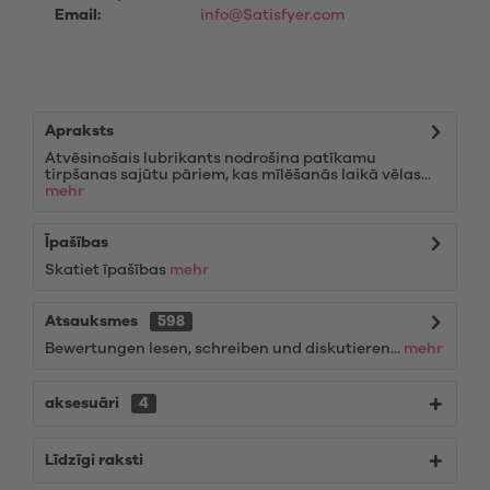
Email:
info@Satisfyer.com
Apraksts
Atvēsinošais lubrikants nodrošina patīkamu
tirpšanas sajūtu pāriem, kas mīlēšanās laikā vēlas...
mehr
Īpašības
Skatiet īpašības
mehr
Atsauksmes
598
Bewertungen lesen, schreiben und diskutieren...
mehr
aksesuāri
4
Līdzīgi raksti