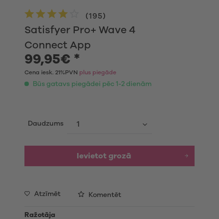
(
195
)
Satisfyer Pro+ Wave 4
Connect App
99,95€ *
Cena iesk. 21%PVN
plus piegāde
Būs gatavs piegādei pēc 1-2 dienām
Daudzums
Ievietot grozā
Atzīmēt
Komentēt
Ražotāja