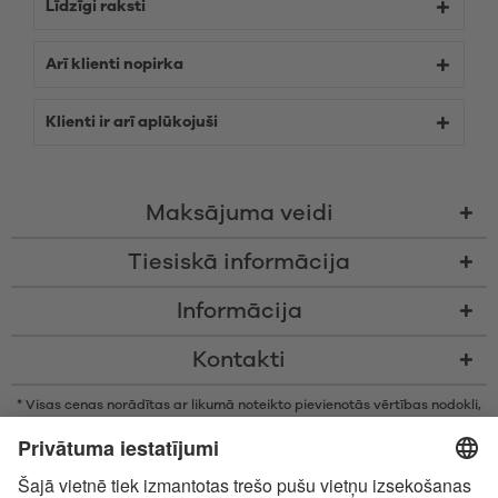
Līdzīgi raksti
Arī klienti nopirka
Klienti ir arī aplūkojuši
Maksājuma veidi
Tiesiskā informācija
Informācija
Kontakti
* Visas cenas norādītas ar likumā noteikto pievienotās vērtības nodokli,
bez piegādes izmaksām un nodevām par samaksu piegādes brīdī, ja
vien nav noteikts citādi
* Bluetooth® vārdiskā zīme un logotipi ir reģistrētas preču zīmes, kas