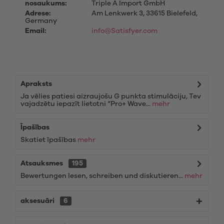
nosaukums:
Triple A Import GmbH
Adrese:
Am Lenkwerk 3, 33615 Bielefeld,
Germany
Email:
info@Satisfyer.com
Apraksts
Ja vēlies patiesi aizraujošu G punkta stimulāciju, Tev
vajadzētu iepazīt lietotni “Pro+ Wave...
mehr
Īpašības
Skatiet īpašības
mehr
Atsauksmes
195
Bewertungen lesen, schreiben und diskutieren...
mehr
aksesuāri
6